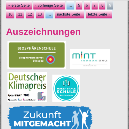
« erste Seite
‹ vorherige Seite
…
5
6
7
8
9
Seiten
10
11
12
13
…
nächste Seite ›
letzte Seite »
Auszeichnungen