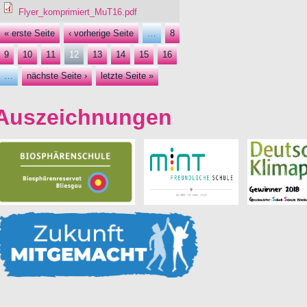
Flyer_komprimiert_MuT16.pdf
« erste Seite
‹ vorherige Seite
…
8
Seiten
9
10
11
12
13
14
15
16
…
nächste Seite ›
letzte Seite »
Auszeichnungen