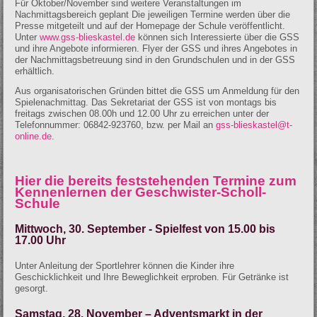
Für Oktober/November sind weitere Veranstaltungen im
Nachmittagsbereich geplant Die jeweiligen Termine werden über die
Presse mitgeteilt und auf der Homepage der Schule veröffentlicht.
Unter
www.gss-blieskastel.de
können sich Interessierte über die GSS
und ihre Angebote informieren. Flyer der GSS und ihres Angebotes in
der Nachmittagsbetreuung sind in den Grundschulen und in der GSS
erhältlich.
Aus organisatorischen Gründen bittet die GSS um Anmeldung für den
Spielenachmittag. Das Sekretariat der GSS ist von montags bis
freitags zwischen 08.00h und 12.00 Uhr zu erreichen unter der
Telefonnummer: 06842-923760, bzw. per Mail an
gss-blieskastel@t-
online.de
.
Hier die bereits feststehenden Termine zum
Kennenlernen der Geschwister-Scholl-
Schule
Mittwoch, 30. September - Spielfest von 15.00 bis
17.00 Uhr
Unter Anleitung der Sportlehrer können die Kinder ihre
Geschicklichkeit und Ihre Beweglichkeit erproben. Für Getränke ist
gesorgt.
Samstag, 28. November – Adventsmarkt in der