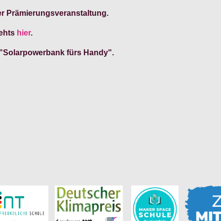
er Prämierungsveranstaltung.
gehts
hier
.
"Solarpowerbank fürs Handy".
n