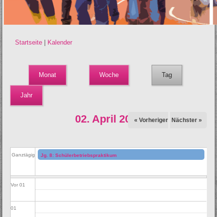
Startseite
|
Kalender
Sie sind hier
Monat
Woche
Tag
(aktiver Reiter)
Jahr
02. April 2025
« Vorheriger
Nächster »
Ganztägig
Jg. 8: Schülerbetriebspraktikum
Vor 01
01