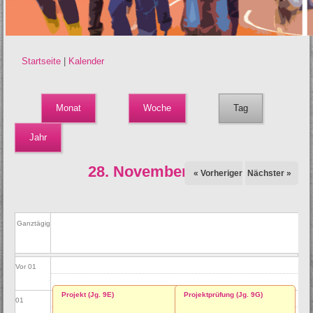
Startseite
|
Kalender
Sie sind hier
Monat
Woche
Tag
(aktiver Reiter)
Jahr
28. November 2025
« Vorheriger
Nächster »
Ganztägig
Vor 01
Projekt (Jg. 9E)
Projektprüfung (Jg. 9G)
01