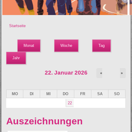
Startseite
Sie sind hier
Monat
(aktiver Reiter)
Woche
Tag
Jahr
22. Januar 2026
«
»
MO
DI
MI
DO
FR
SA
SO
22
Auszeichnungen